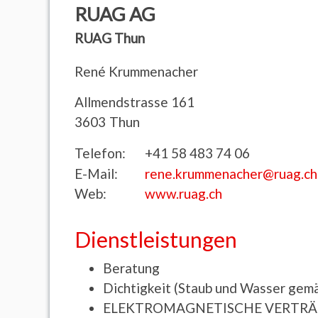
RUAG AG
RUAG Thun
René
Krummenacher
Allmendstrasse 161
3603
Thun
Telefon:
+41 58 483 74 06
E-Mail:
rene.krummenacher@ruag.ch
Web:
www.ruag.ch
Dienstleistungen
Beratung
Dichtigkeit (Staub und Wasser gemä
ELEKTROMAGNETISCHE VERTRÄG